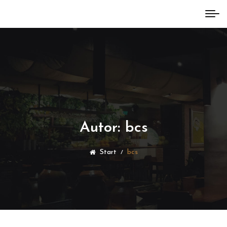
Autor:
bcs
Start
bcs